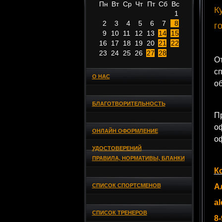
Пн
Вт
Ср
Чт
Пт
Сб
Вс
К
1
2
3
4
5
6
7
8
г
9
10
11
12
13
14
15
16
17
18
19
20
21
22
23
24
25
26
27
28
О
сп
О НАС
об
БЛАГОТВОРИТЕЛЬНОСТЬ
П
о
ОНЛАЙН ОФОРМЛЕНИЕ
о
УДОСТОВЕРЕНИЙ
ПРАВИЛА, НОРМАТИВЫ, БЛАНКИ
К
СПИСОК СПОРТСМЕНОВ
А
a
СПИСОК ТРЕНЕРОВ
8-