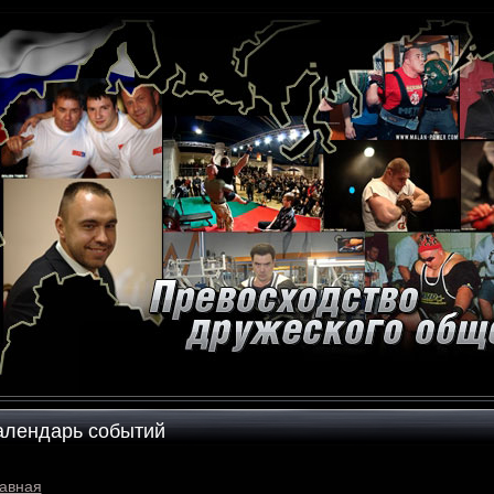
алендарь событий
авная