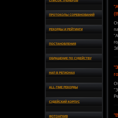
СПИСОК ТРЕНЕРОВ
"
(
ПРОТОКОЛЫ СОРЕВНОВАНИЙ
О
п
РЕКОРДЫ И РЕЙТИНГИ
"
го
ПОСТАНОВЛЕНИЯ
Э
ОБРАЩЕНИЕ ПО СУДЕЙСТВУ
"
НАП В РЕГИОНАХ
г
О
ALL-TIME РЕКОРДЫ
"З
Р
СУДЕЙСКИЙ КОРПУС
"
ФОТОАРХИВ