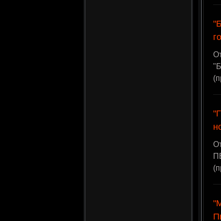
"
г
О
"Б
(
"
н
О
ПЕ
(
"
П