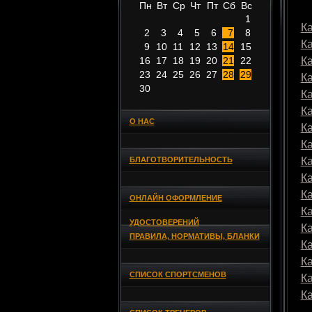
Пн
Вт
Ср
Чт
Пт
Сб
Вс
1
Ка
2
3
4
5
6
7
8
К
9
10
11
12
13
14
15
16
17
18
19
20
21
22
К
23
24
25
26
27
28
29
К
30
К
К
О НАС
К
К
БЛАГОТВОРИТЕЛЬНОСТЬ
К
К
К
ОНЛАЙН ОФОРМЛЕНИЕ
К
УДОСТОВЕРЕНИЙ
К
ПРАВИЛА, НОРМАТИВЫ, БЛАНКИ
К
К
СПИСОК СПОРТСМЕНОВ
К
К