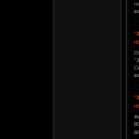
г
в
"
н
О
"З
С
в
"
н
Ф
ВО
д