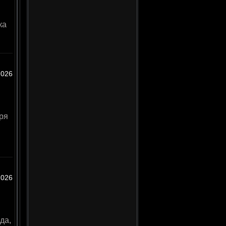
ка
2026
ря
2026
да,