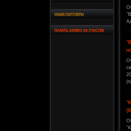
О
"В
НАШИ ПАРТНЁРЫ
А
ПОДАТЬ ЗАЯВКУ НА УЧАСТИЕ
"
н
О
с
20
(
"
(
О
"