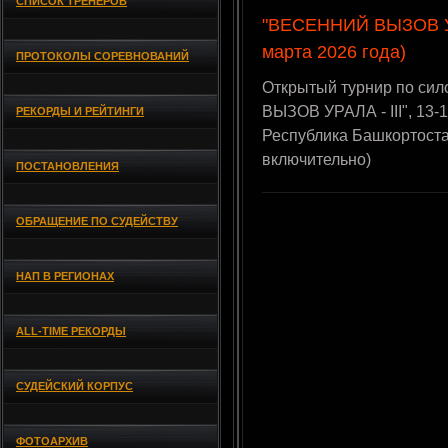
СПИСОК ТРЕНЕРОВ
"ВЕСЕННИЙ ВЫЗОВ УРА
марта 2026 года)
ПРОТОКОЛЫ СОРЕВНОВАНИЙ
Открытый турнир по си
ВЫЗОВ УРАЛА - III", 13-
РЕКОРДЫ И РЕЙТИНГИ
Республика Башкортост
включительно)
ПОСТАНОВЛЕНИЯ
ОБРАЩЕНИЕ ПО СУДЕЙСТВУ
НАП В РЕГИОНАХ
ALL-TIME РЕКОРДЫ
СУДЕЙСКИЙ КОРПУС
ФОТОАРХИВ