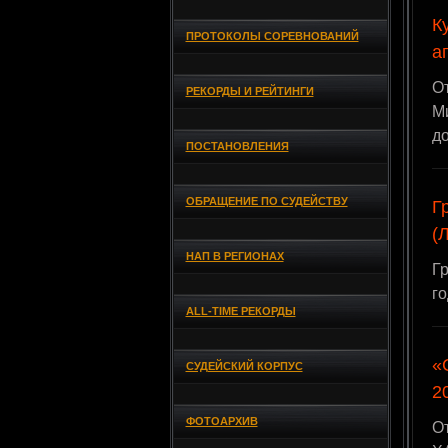
К
ПРОТОКОЛЫ СОРЕВНОВАНИЙ
а
О
РЕКОРДЫ И РЕЙТИНГИ
Ми
д
ПОСТАНОВЛЕНИЯ
ОБРАЩЕНИЕ ПО СУДЕЙСТВУ
Г
(
НАП В РЕГИОНАХ
Гр
го
ALL-TIME РЕКОРДЫ
«
СУДЕЙСКИЙ КОРПУС
20
ФОТОАРХИВ
О