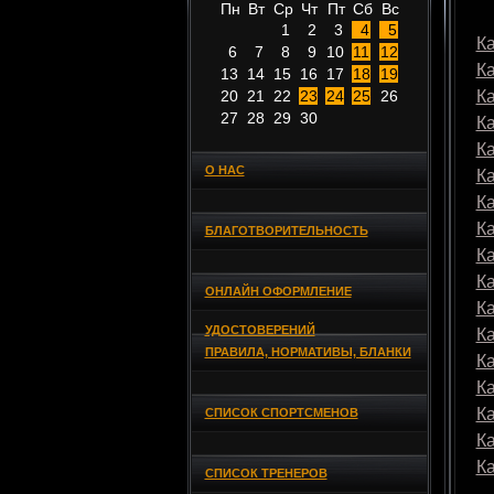
Пн
Вт
Ср
Чт
Пт
Сб
Вс
1
2
3
4
5
Ка
6
7
8
9
10
11
12
К
13
14
15
16
17
18
19
20
21
22
23
24
25
26
К
27
28
29
30
К
К
О НАС
К
К
К
БЛАГОТВОРИТЕЛЬНОСТЬ
К
К
ОНЛАЙН ОФОРМЛЕНИЕ
К
УДОСТОВЕРЕНИЙ
К
ПРАВИЛА, НОРМАТИВЫ, БЛАНКИ
К
К
К
СПИСОК СПОРТСМЕНОВ
К
К
СПИСОК ТРЕНЕРОВ