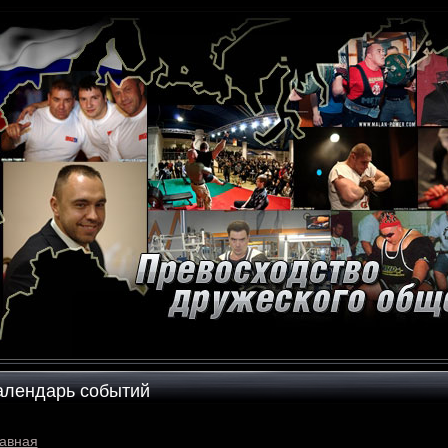
алендарь событий
авная