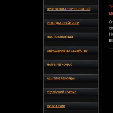
"
ПРОТОКОЛЫ СОРЕВНОВАНИЙ
м
О
РЕКОРДЫ И РЕЙТИНГИ
с
Н
ПОСТАНОВЛЕНИЯ
в
ОБРАЩЕНИЕ ПО СУДЕЙСТВУ
НАП В РЕГИОНАХ
ALL-TIME РЕКОРДЫ
СУДЕЙСКИЙ КОРПУС
ФОТОАРХИВ