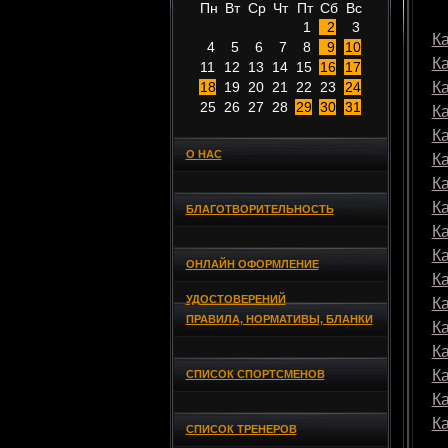
Пн
Вт
Ср
Чт
Пт
Сб
Вс
1
2
3
Ка
4
5
6
7
8
9
10
К
11
12
13
14
15
16
17
18
19
20
21
22
23
24
К
25
26
27
28
29
30
31
К
К
О НАС
К
К
К
БЛАГОТВОРИТЕЛЬНОСТЬ
К
К
ОНЛАЙН ОФОРМЛЕНИЕ
К
УДОСТОВЕРЕНИЙ
К
ПРАВИЛА, НОРМАТИВЫ, БЛАНКИ
К
К
К
СПИСОК СПОРТСМЕНОВ
К
К
СПИСОК ТРЕНЕРОВ