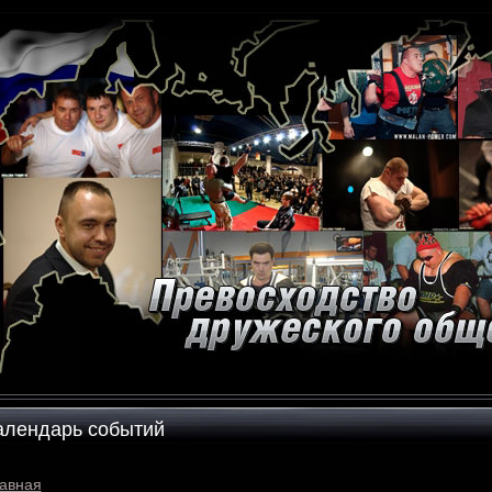
алендарь событий
авная