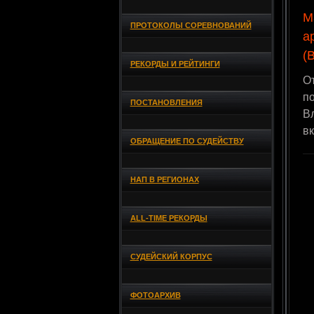
М
ПРОТОКОЛЫ СОРЕВНОВАНИЙ
а
(
РЕКОРДЫ И РЕЙТИНГИ
От
по
ПОСТАНОВЛЕНИЯ
В
в
ОБРАЩЕНИЕ ПО СУДЕЙСТВУ
НАП В РЕГИОНАХ
ALL-TIME РЕКОРДЫ
СУДЕЙСКИЙ КОРПУС
ФОТОАРХИВ