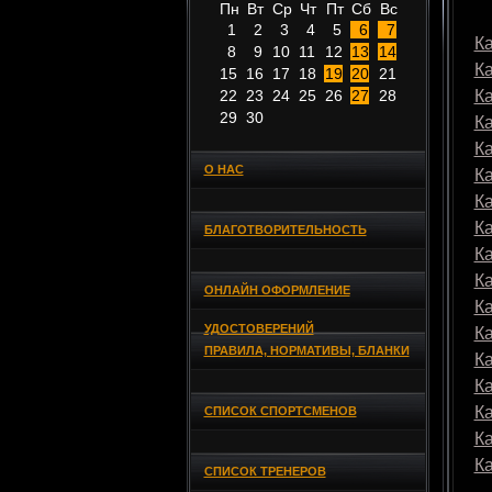
Пн
Вт
Ср
Чт
Пт
Сб
Вс
1
2
3
4
5
6
7
Ка
8
9
10
11
12
13
14
К
15
16
17
18
19
20
21
22
23
24
25
26
27
28
К
29
30
К
К
О НАС
К
К
К
БЛАГОТВОРИТЕЛЬНОСТЬ
К
К
ОНЛАЙН ОФОРМЛЕНИЕ
К
УДОСТОВЕРЕНИЙ
К
ПРАВИЛА, НОРМАТИВЫ, БЛАНКИ
К
К
К
СПИСОК СПОРТСМЕНОВ
К
К
СПИСОК ТРЕНЕРОВ