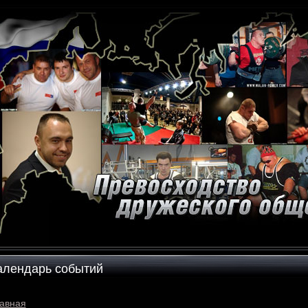
алендарь событий
авная