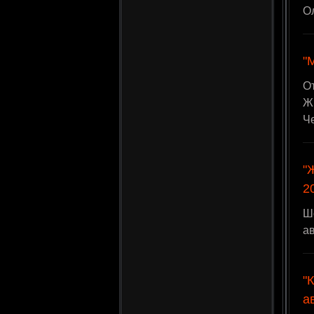
О
"
О
ЖИ
Ч
"
2
Шо
ав
"
а