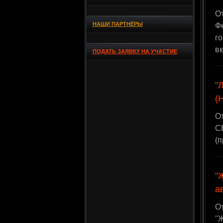
О
НАШИ ПАРТНЁРЫ
Фе
г
в
ПОДАТЬ ЗАЯВКУ НА УЧАСТИЕ
"
(
О
С
(
"
а
О
"Ж