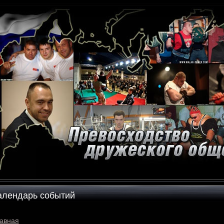
алендарь событий
авная