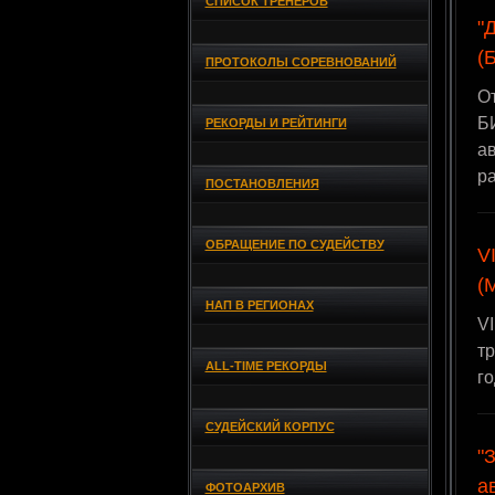
СПИСОК ТРЕНЕРОВ
"
(
ПРОТОКОЛЫ СОРЕВНОВАНИЙ
О
Б
РЕКОРДЫ И РЕЙТИНГИ
ав
р
ПОСТАНОВЛЕНИЯ
ОБРАЩЕНИЕ ПО СУДЕЙСТВУ
V
(
НАП В РЕГИОНАХ
VI
тр
ALL-TIME РЕКОРДЫ
го
СУДЕЙСКИЙ КОРПУС
"
а
ФОТОАРХИВ