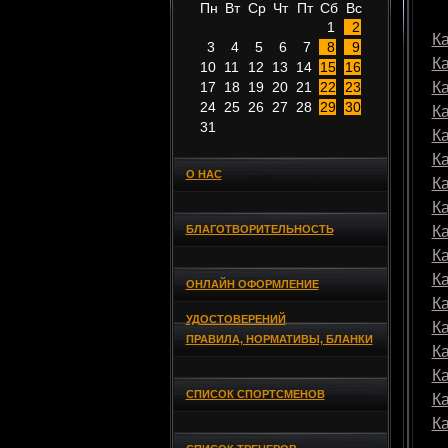
Пн
Вт
Ср
Чт
Пт
Сб
Вс
1
2
Ка
3
4
5
6
7
8
9
К
10
11
12
13
14
15
16
17
18
19
20
21
22
23
К
24
25
26
27
28
29
30
К
31
К
К
О НАС
К
К
БЛАГОТВОРИТЕЛЬНОСТЬ
К
К
К
ОНЛАЙН ОФОРМЛЕНИЕ
К
УДОСТОВЕРЕНИЙ
К
ПРАВИЛА, НОРМАТИВЫ, БЛАНКИ
К
К
СПИСОК СПОРТСМЕНОВ
К
К