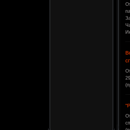
О
па
З
Ча
И
В
с
О
29
(
"
О
сп
(