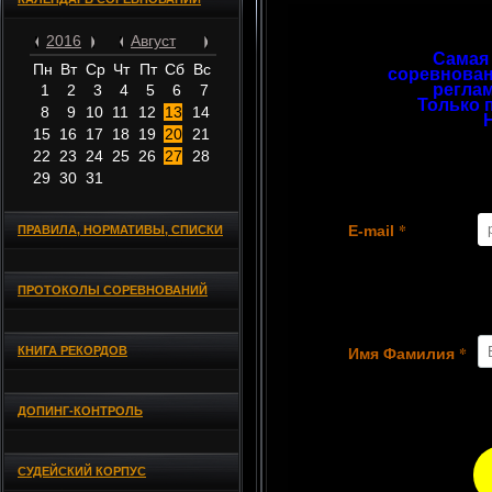
2016
Август
Самая
Пн
Вт
Ср
Чт
Пт
Сб
Вс
соревнован
регла
1
2
3
4
5
6
7
Только 
8
9
10
11
12
13
14
15
16
17
18
19
20
21
22
23
24
25
26
27
28
29
30
31
*
E-mail
ПРАВИЛА, НОРМАТИВЫ, СПИСКИ
ПРОТОКОЛЫ СОРЕВНОВАНИЙ
*
КНИГА РЕКОРДОВ
Имя Фамилия
ДОПИНГ-КОНТРОЛЬ
СУДЕЙСКИЙ КОРПУС