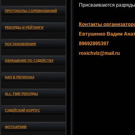
Присваиваются разряды
ПРОТОКОЛЫ СОРЕВНОВАНИЙ
Контакты организатор
РЕКОРДЫ И РЕЙТИНГИ
Евтушенко Вадим Ана
89692895397
ПОСТАНОВЛЕНИЯ
rosichvlz@mail.ru
ОБРАЩЕНИЕ ПО СУДЕЙСТВУ
НАП В РЕГИОНАХ
ALL-TIME РЕКОРДЫ
СУДЕЙСКИЙ КОРПУС
ФОТОАРХИВ