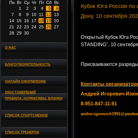
Пн
Вт
Ср
Чт
Пт
Сб
Вс
Кубок Юга России по
1
2
3
4
5
6
7
8
9
10
11
12
13
Дону, 10 сентября 202
14
15
16
17
18
19
20
21
22
23
24
25
26
27
28
29
30
Открытый Кубок Юга Рос
STANDING", 10 сентября 
О НАС
Присваиваются разряды
БЛАГОТВОРИТЕЛЬНОСТЬ
ОНЛАЙН ОФОРМЛЕНИЕ
Контакты организатор
УДОСТОВЕРЕНИЙ
Андрей Игоревич Изю
ПРАВИЛА, НОРМАТИВЫ, БЛАНКИ
8-951-847-11-91
andrei-igorevich1991@yandex
СПИСОК СПОРТСМЕНОВ
СПИСОК ТРЕНЕРОВ