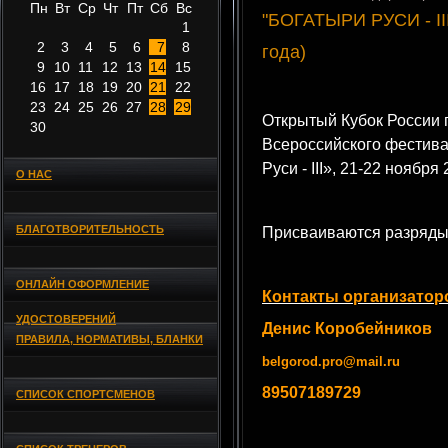
Пн
Вт
Ср
Чт
Пт
Сб
Вс
"БОГАТЫРИ РУСИ - III
1
2
3
4
5
6
7
8
года)
9
10
11
12
13
14
15
16
17
18
19
20
21
22
23
24
25
26
27
28
29
Открытый Кубок России 
30
Всероссийского фестива
Руси - III», 21-22 ноября
О НАС
БЛАГОТВОРИТЕЛЬНОСТЬ
Присваиваются разряды
ОНЛАЙН ОФОРМЛЕНИЕ
Контакты организатор
УДОСТОВЕРЕНИЙ
Денис Коробейников
ПРАВИЛА, НОРМАТИВЫ, БЛАНКИ
belgorod.pro@mail.ru
89507189729
СПИСОК СПОРТСМЕНОВ