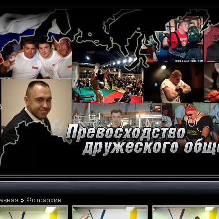
авная
»
Фотоархив