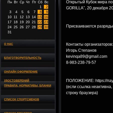
Открытый Кубок мира п
Пн
Вт
Ср
Чт
Пт
Сб
Вс
1
2
GORILLA", 20 декабря 20
3
4
5
6
7
8
9
10
11
12
13
14
15
16
17
18
19
20
21
22
23
Присваиваются разряды
24
25
26
27
28
29
30
31
Контакты организаторов
О НАС
Игорь Степанов
kevinqa89@gmail.com
БЛАГОТВОРИТЕЛЬНОСТЬ
8-983-238-79-57
ОНЛАЙН ОФОРМЛЕНИЕ
ПОЛОЖЕНИЕ: https://пау
УДОСТОВЕРЕНИЙ
ПРАВИЛА, НОРМАТИВЫ, БЛАНКИ
(если ссылка неактивна,
строку браузера)
СПИСОК СПОРТСМЕНОВ