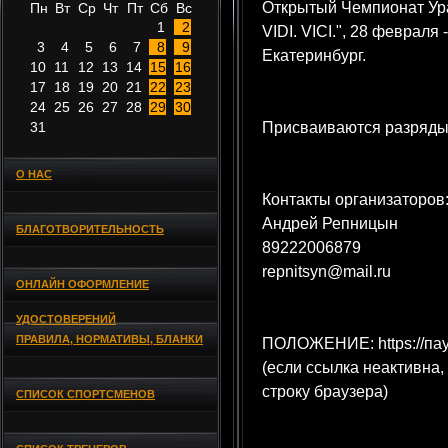
Открытый Чемпионат Ура
Пн
Вт
Ср
Чт
Пт
Сб
Вс
1
2
VIDI. VICI.", 28 февраля 
3
4
5
6
7
8
9
Екатеринбург.
10
11
12
13
14
15
16
17
18
19
20
21
22
23
24
25
26
27
28
29
30
31
Присваиваются разряды
О НАС
Контакты организаторов
Андрей Репницын
БЛАГОТВОРИТЕЛЬНОСТЬ
89222006879
repnitsyn@mail.ru
ОНЛАЙН ОФОРМЛЕНИЕ
УДОСТОВЕРЕНИЙ
ПРАВИЛА, НОРМАТИВЫ, БЛАНКИ
ПОЛОЖЕНИЕ: https://пау
(если ссылка неактивна,
строку браузера)
СПИСОК СПОРТСМЕНОВ