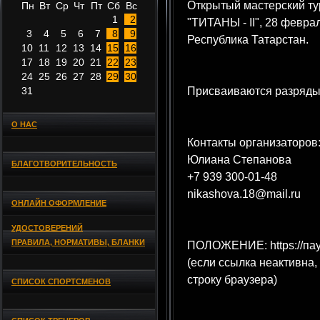
Открытый мастерский ту
Пн
Вт
Ср
Чт
Пт
Сб
Вс
1
2
"ТИТАНЫ - II", 28 феврал
3
4
5
6
7
8
9
Республика Татарстан.
10
11
12
13
14
15
16
17
18
19
20
21
22
23
24
25
26
27
28
29
30
31
Присваиваются разряды
О НАС
Контакты организаторов
Юлиана Степанова
БЛАГОТВОРИТЕЛЬНОСТЬ
+7 939 300-01-48
nikashova.18@mail.ru
ОНЛАЙН ОФОРМЛЕНИЕ
УДОСТОВЕРЕНИЙ
ПРАВИЛА, НОРМАТИВЫ, БЛАНКИ
ПОЛОЖЕНИЕ: https://пау
(если ссылка неактивна,
строку браузера)
СПИСОК СПОРТСМЕНОВ