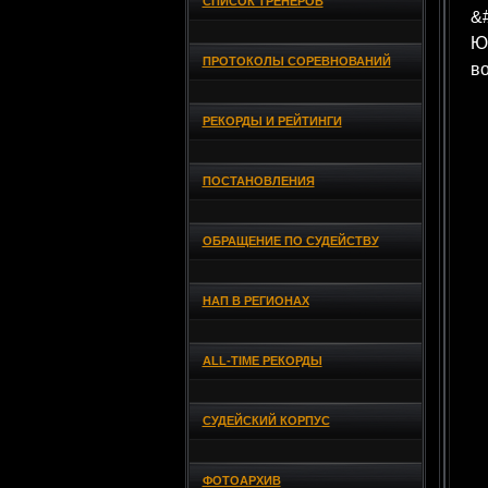
СПИСОК ТРЕНЕРОВ
&#
Ю
ПРОТОКОЛЫ СОРЕВНОВАНИЙ
в
РЕКОРДЫ И РЕЙТИНГИ
ПОСТАНОВЛЕНИЯ
ОБРАЩЕНИЕ ПО СУДЕЙСТВУ
НАП В РЕГИОНАХ
ALL-TIME РЕКОРДЫ
СУДЕЙСКИЙ КОРПУС
ФОТОАРХИВ