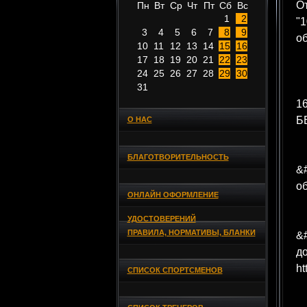
О
Пн
Вт
Ср
Чт
Пт
Сб
Вс
1
2
"1
3
4
5
6
7
8
9
об
10
11
12
13
14
15
16
17
18
19
20
21
22
23
24
25
26
27
28
29
30
31
16
Б
О НАС
БЛАГОТВОРИТЕЛЬНОСТЬ
&
об
ОНЛАЙН ОФОРМЛЕНИЕ
УДОСТОВЕРЕНИЙ
ПРАВИЛА, НОРМАТИВЫ, БЛАНКИ
&
до
ht
СПИСОК СПОРТСМЕНОВ