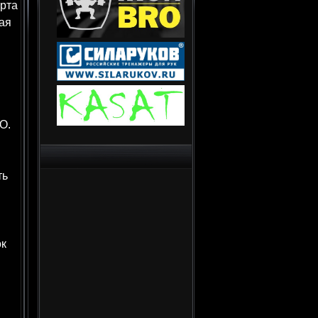
рта
ая
О.
ть
к