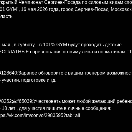
ткрытый Чемпионат Сергиев-Посада по силовым видам спо
01 GYM", 16 мая 2026 года, город Сергиев-Посад, Московск
ласть.
 мая , в субботу, - в 101% GYM будут проходить детские
ЕСПЛАТНЫЕ соревнования по жиму лежа и нормативам ГТ
#128640;Заранее обговорите с вашим тренером возможнос
 участии, подготовке и тд.
#8252;&#65039;Участвовать может любой желающий ребено
 18 лет , для участия пишите в личные сообщения:
tps://vk.com/im/convo/2983595?tab=all