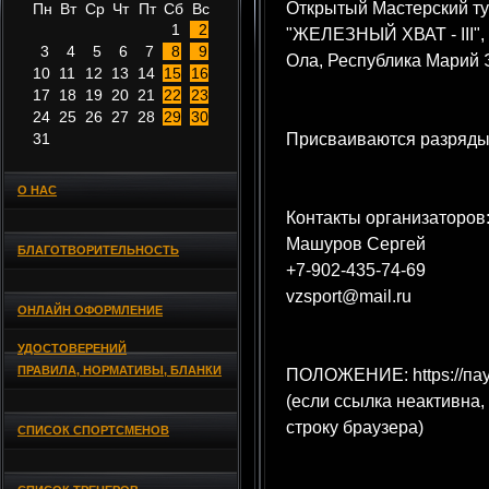
Открытый Мастерский ту
Пн
Вт
Ср
Чт
Пт
Сб
Вс
1
2
"ЖЕЛЕЗНЫЙ ХВАТ - III", 
3
4
5
6
7
8
9
Ола, Республика Марий 
10
11
12
13
14
15
16
17
18
19
20
21
22
23
24
25
26
27
28
29
30
31
Присваиваются разряды
О НАС
Контакты организаторов
Машуров Сергей
БЛАГОТВОРИТЕЛЬНОСТЬ
+7-902-435-74-69
vzsport@mail.ru
ОНЛАЙН ОФОРМЛЕНИЕ
УДОСТОВЕРЕНИЙ
ПРАВИЛА, НОРМАТИВЫ, БЛАНКИ
ПОЛОЖЕНИЕ: https://пау
(если ссылка неактивна,
строку браузера)
СПИСОК СПОРТСМЕНОВ