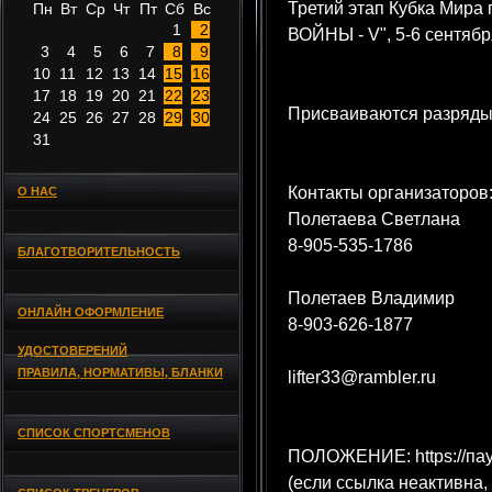
Третий этап Кубка Мир
Пн
Вт
Ср
Чт
Пт
Сб
Вс
1
2
ВОЙНЫ - V", 5-6 сентябр
3
4
5
6
7
8
9
10
11
12
13
14
15
16
17
18
19
20
21
22
23
Присваиваются разряды
24
25
26
27
28
29
30
31
Контакты организаторов
О НАС
Полетаева Светлана
8-905-535-1786
БЛАГОТВОРИТЕЛЬНОСТЬ
Полетаев Владимир
ОНЛАЙН ОФОРМЛЕНИЕ
8-903-626-1877
УДОСТОВЕРЕНИЙ
ПРАВИЛА, НОРМАТИВЫ, БЛАНКИ
lifter33@rambler.ru
СПИСОК СПОРТСМЕНОВ
ПОЛОЖЕНИЕ: https://пау
(если ссылка неактивна,