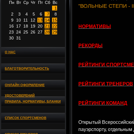
Пн
Вт
Ср
Чт
Пт
Сб
Вс
"ВОЛЬНЫЕ СТЕПИ - II"
1
2
3
4
5
6
7
8
9
10
11
12
13
14
15
16
17
18
19
20
21
22
НОРМАТИВЫ
23
24
25
26
27
28
29
30
31
РЕКОРДЫ
О НАС
РЕЙТИНГИ СПОРТСМ
БЛАГОТВОРИТЕЛЬНОСТЬ
РЕЙТИНГИ ТРЕНЕРОВ
ОНЛАЙН ОФОРМЛЕНИЕ
УДОСТОВЕРЕНИЙ
ПРАВИЛА, НОРМАТИВЫ, БЛАНКИ
РЕЙТИНГИ КОМАНД
СПИСОК СПОРТСМЕНОВ
Открытый Всероссийски
пауэрспорту, отдельны