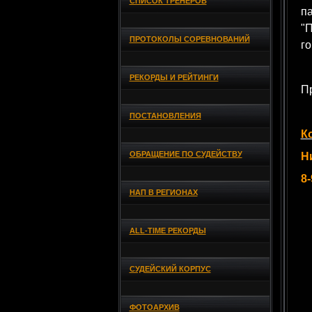
СПИСОК ТРЕНЕРОВ
п
"
ПРОТОКОЛЫ СОРЕВНОВАНИЙ
го
РЕКОРДЫ И РЕЙТИНГИ
П
ПОСТАНОВЛЕНИЯ
К
ОБРАЩЕНИЕ ПО СУДЕЙСТВУ
Н
8-
НАП В РЕГИОНАХ
ALL-TIME РЕКОРДЫ
СУДЕЙСКИЙ КОРПУС
ФОТОАРХИВ