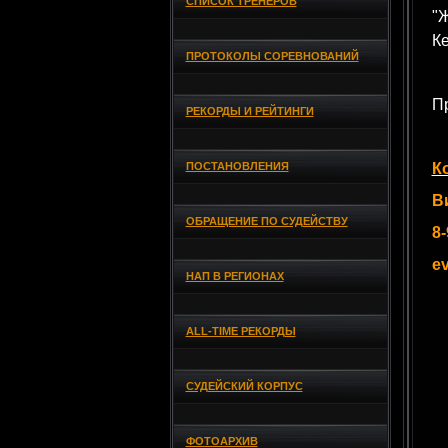
СПИСОК ТРЕНЕРОВ
"Ж
К
ПРОТОКОЛЫ СОРЕВНОВАНИЙ
П
РЕКОРДЫ И РЕЙТИНГИ
ПОСТАНОВЛЕНИЯ
К
В
ОБРАЩЕНИЕ ПО СУДЕЙСТВУ
8-
e
НАП В РЕГИОНАХ
ALL-TIME РЕКОРДЫ
СУДЕЙСКИЙ КОРПУС
ФОТОАРХИВ