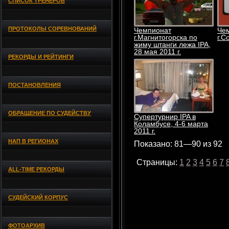
СПИСОК ТРЕНЕРОВ
ПРОТОКОЛЫ СОРЕВНОВАНИЙ
Чемпионат
Чем
г.Магнитогорска по
г.С
жиму штанги лежа IPA,
28 мая 2011 г.
РЕКОРДЫ И РЕЙТИНГИ
ПОСТАНОВЛЕНИЯ
ОБРАЩЕНИЕ ПО СУДЕЙСТВУ
Супертурнир IPA в
Коламбусе, 4-6 марта
2011 г.
НАП В РЕГИОНАХ
Показано: 81—90 из 92
Страницы:
1
2
3
4
5
6
7
ALL-TIME РЕКОРДЫ
СУДЕЙСКИЙ КОРПУС
ФОТОАРХИВ