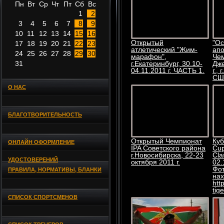
Пн
Вт
Ср
Чт
Пт
Сб
Вс
1
2
3
4
5
6
7
8
9
10
11
12
13
14
15
16
Открытый
"О
17
18
19
20
21
22
23
атлетический "Жим-
апо
24
25
26
27
28
29
30
марафон",
Чем
31
г.Екатеринбург, 30.10-
Дже
04.11.2011 г. ЧАСТЬ 1.
г.,
СШ
О НАС
БЛАГОТВОРИТЕЛЬНОСТЬ
Открытый Чемпионат
Куб
ОНЛАЙН ОФОРМЛЕНИЕ
IPA Советского района
Cup
г.Новосибирска, 22-23
Cla
УДОСТОВЕРЕНИЙ
октября 2011 г.
02.
Фо
ПРАВИЛА, НОРМАТИВЫ, БЛАНКИ
нах
htt
tige
СПИСОК СПОРТСМЕНОВ