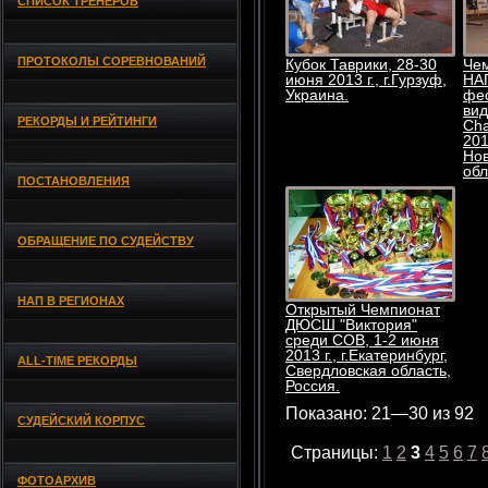
СПИСОК ТРЕНЕРОВ
ПРОТОКОЛЫ СОРЕВНОВАНИЙ
Кубок Таврики, 28-30
Че
июня 2013 г., г.Гурзуф,
НАП
Украина.
фе
вид
РЕКОРДЫ И РЕЙТИНГИ
Cha
201
Но
обл
ПОСТАНОВЛЕНИЯ
ОБРАЩЕНИЕ ПО СУДЕЙСТВУ
НАП В РЕГИОНАХ
Открытый Чемпионат
ДЮСШ "Виктория"
среди СОВ, 1-2 июня
2013 г., г.Екатеринбург,
ALL-TIME РЕКОРДЫ
Свердловская область,
Россия.
Показано: 21—30 из 92
СУДЕЙСКИЙ КОРПУС
Страницы:
1
2
3
4
5
6
7
ФОТОАРХИВ