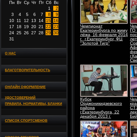
Пн
Вт
Ср
Чт
Пт
Сб
Вс
1
2
3
4
5
6
7
8
9
10
11
12
13
14
15
16
Чемпионат
Чем
17
18
19
20
21
22
23
Екатеринбурга по жиму
ГО 
24
25
26
27
28
29
30
лёжа, 16 февраля 2014
по
31
г., г.Екатеринбург, ФЦ
ле
"Золотой Тигр"
Сов
Афг
фев
О НАС
г.К
Све
БЛАГОТВОРИТЕЛЬНОСТЬ
ОНЛАЙН ОФОРМЛЕНИЕ
УДОСТОВЕРЕНИЙ
Кубок
Чем
Орджоникидзевского
кра
ПРАВИЛА, НОРМАТИВЫ, БЛАНКИ
района
СТЗ
г.Екатеринбурга, 22
дек
декабря 2013 г.
Бий
СПИСОК СПОРТСМЕНОВ