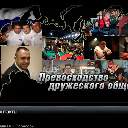
онтакты
авная
»
Спонсоры