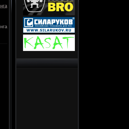
нга
нга